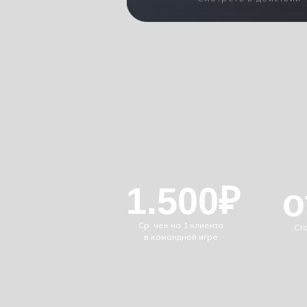
1.500₽
о
Ср. чек на 1 клиента
Ст
в командной игре