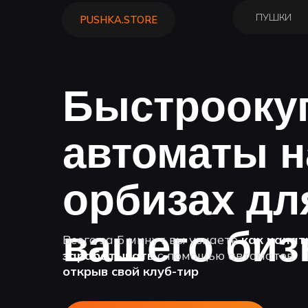
ПУШКИ
ПУШКИ
ПРОКА
ПРОКА
PUSHKA.STORE
PUSHKA.STORE
Быстрооку
автоматы н
орбизах дл
вашего биз
Всего за 5 минут вы узнаете
как начат
зарабатывать
с помощью автоматов
открыв свой клуб-тир