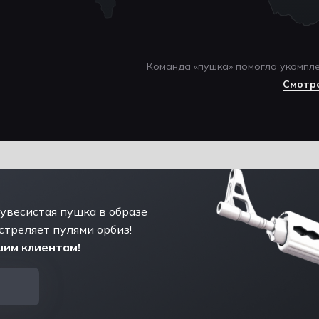
Средний чек на 1
Команда «пушка» помогла укомпле
клиента в командной
Смотр
игре
 увесистая пушка в образе
стреляет пулями орбиз!
им клиентам!
Идеальный баланс
ости и безопасности!
ез травм и синяков!