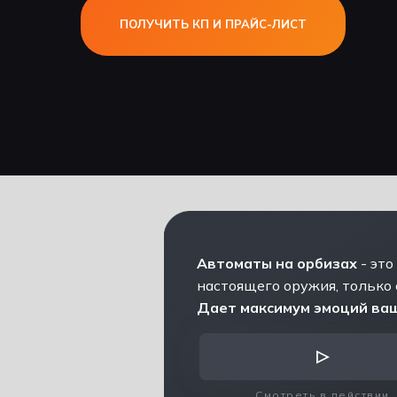
ПОЛУЧИТЬ КП И ПРАЙС-ЛИСТ
Автоматы на орбизах
- это
настоящего оружия, только 
Дает максимум эмоций ваш
▷
мощн
Б
Смотреть в действии