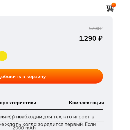
0
0
1.700
₽
р
1.290 ₽
обавить в корзину
арактеристики
Комплектация
ятор необходим для тех, кто играет в
:
зъём)
1 час
не ждать когда зарядится первый. Если
2000 mAh