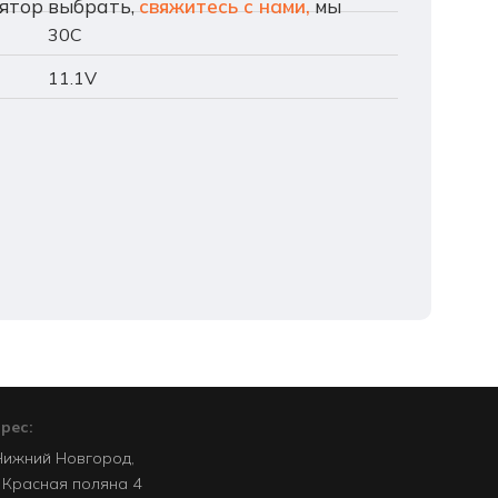
лятор выбрать,
свяжитесь с нами,
мы
30C
11.1V
рес:
 Нижний Новгород,
. Красная поляна 4