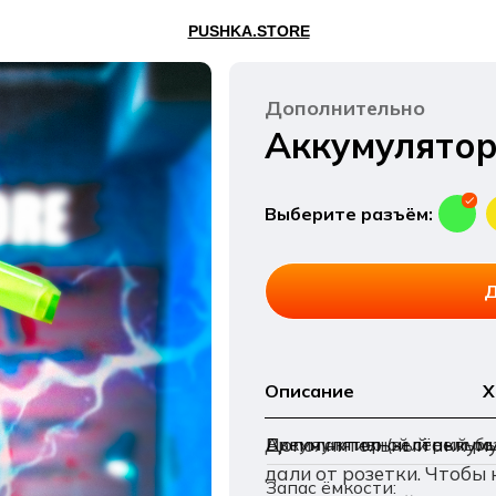
PUSHKA.STORE
PUSHKA.STORE
Дополнительно
Аккумулято
Выберите разъём:
Д
Описание
Х
Дополнительный аккумул
Время активной стрельбы
Аккумулятор (зелёный ра
дали от розетки. Чтобы 
Запас ёмкости: